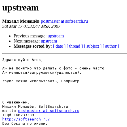
upstream
Михаил Монашёв
postmaster at softsearch.ru
Sat Mar 17 01:32:47 MSK 2007
Previous message:
upstream
Next message:
upstream
Messages sorted by:
[ date ]
[ thread ]
[ subject ]
[ author ]
Здравствуйте Ares,

A> не понятно что делать с фото - очень часто

A> меняются/загружаются/удаляются);

rsync можно использовать, например.

--

С уважением,

Михаил Монашёв, SoftSearch.ru

mailto:
postmaster at softsearch.ru
http://softsearch.ru/

Без бэкапа по жизни.
