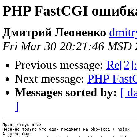
PHP FastCGI ошибк
Дмитрий Леоненко
dmitr
Fri Mar 30 20:21:46 MSD 
Previous message:
Re[2]:
Next message:
PHP Fast
Messages sorted by:
[ d
]
Приветствую всех.

Перенес только что один проджект на php-fcgi + nginx.

А апаче было
