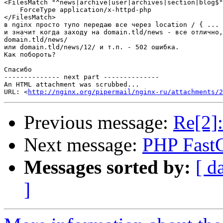
<FilesMatch "^news|archive|user|archives|section|blog$"
    ForceType application/x-httpd-php

</FilesMatch>

в nginx просто тупо передаю все через location / { ... 
и значит когда заходу на domain.tld/news - все отлично,
domain.tld/news/

или domain.tld/news/12/ и т.п. - 502 ошибка.

Как побороть?

Спасибо

-------------- next part --------------

An HTML attachment was scrubbed...

URL: <
http://nginx.org/pipermail/nginx-ru/attachments/2
Previous message:
Re[2]:
Next message:
PHP Fast
Messages sorted by:
[ d
]