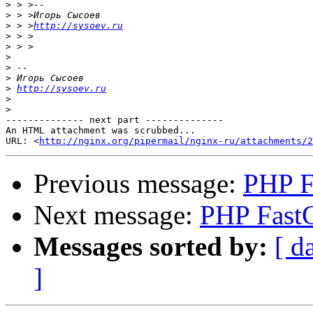
>
>
>
 > >
http://sysoev.ru
>
>
>
>
>
>
http://sysoev.ru
>
>
-------------- next part --------------

An HTML attachment was scrubbed...

URL: <
http://nginx.org/pipermail/nginx-ru/attachments/2
Previous message:
PHP F
Next message:
PHP Fast
Messages sorted by:
[ d
]