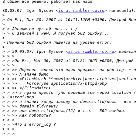
В общем все решено, работает как надо

30.03.07, Igor Sysoev <
is at rambler-co.ru
> написал(а):

>
>
>
>
>
>
>
>
>
 > 30.03.07, Igor Sysoev <
is at rambler-co.ru
>
>
>
>
>
>
>
>
>
>
>
>
>
>
>
>
>
>