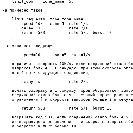
    limit_conn   zone_name  5;

на примерно такое:

    limit_requests  zone=zone_name

        speed=10k   conn=5  rate=1/s

        delay=1s            rate=2/s

        return=503          rate=5/s  burst=10

    ;

Что означает следующее:

        speed=10k    conn=5  rate=1/s

    ограничить скорость 10k/s, если соединений стало бо
    запросов больше 1 в секунду, при этом скорость огра
    для 6-го и следующего соединения;

        delay=1s            rate=2/s

    делать задержку в 1 секунду перед обоработкой запро
    соединений стало больше 5 [ неявный параметр из пре
    ограничения ] и скорость запросов больше 2 в секунд
        return=503          rate=5/s  burst=10

    возращать код 503, если соединений стало больше 5 [
    из предыдущего ограничения ] и скорость запросов бо
    и запросов в пике больше 10.
