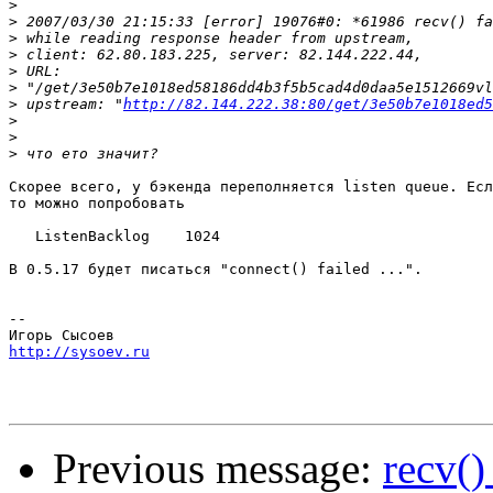
>
>
>
>
>
>
>
 upstream: "
http://82.144.222.38:80/get/3e50b7e1018ed5
>
>
>
Скорее всего, у бэкенда переполняется listen queue. Есл
то можно попробовать

   ListenBacklog    1024

В 0.5.17 будет писаться "connect() failed ...".

-- 

http://sysoev.ru
Previous message:
recv()