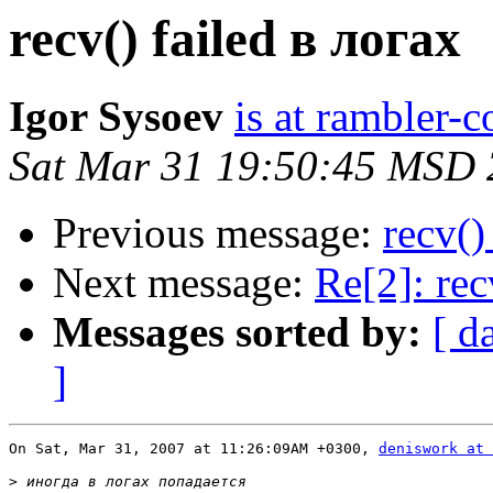
recv() failed в логах
Igor Sysoev
is at rambler-c
Sat Mar 31 19:50:45 MSD
Previous message:
recv()
Next message:
Re[2]: rec
Messages sorted by:
[ d
]
On Sat, Mar 31, 2007 at 11:26:09AM +0300, 
deniswork at 
>