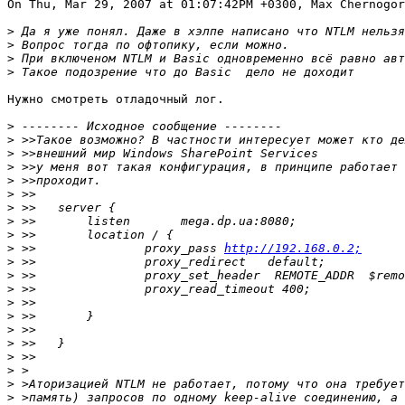
On Thu, Mar 29, 2007 at 01:07:42PM +0300, Max Chernogor
>
>
>
>
Нужно смотреть отладочный лог.

>
>
>
>
>
>
>
>
>
>
 >>               proxy_pass 
http://192.168.0.2;
>
>
>
>
>
>
>
>
>
>
>