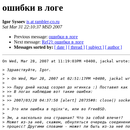
ошибки в логе
Igor Sysoev
is at rambler-co.ru
Sat Mar 31 22:10:37 MSD 2007
Previous message:
ошибки в логе
Next message:
Re[2]: ошибки в логе
Messages sorted by:
[ date ]
[ thread ]
[ subject ]
[ author ]
On Wed, Mar 28, 2007 at 11:19:03PM +0400, jackal wrote:

>
>
>
>
>
>
>
>
>
>
>
>
>
>