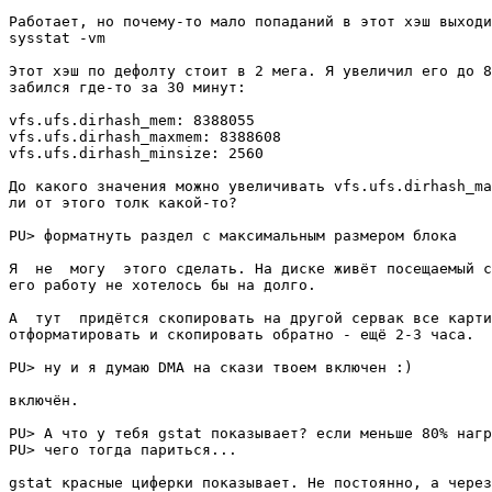
Работает, но почему-то мало попаданий в этот хэш выходи
sysstat -vm

Этот хэш по дефолту стоит в 2 мега. Я увеличил его до 8
забился где-то за 30 минут:

vfs.ufs.dirhash_mem: 8388055

vfs.ufs.dirhash_maxmem: 8388608

vfs.ufs.dirhash_minsize: 2560

До какого значения можно увеличивать vfs.ufs.dirhash_ma
ли от этого толк какой-то?

PU> форматнуть раздел с максимальным размером блока

Я  не  могу  этого сделать. На диске живёт посещаемый с
его работу не хотелось бы на долго.

А  тут  придётся скопировать на другой сервак все карти
отформатировать и скопировать обратно - ещё 2-3 часа.

PU> ну и я думаю DMA на скази твоем включен :)

включён.

PU> А что у тебя gstat показывает? если меньше 80% нагр
PU> чего тогда париться...

gstat красные циферки показывает. Не постоянно, а через