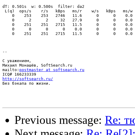
dT: 0.501s  w: 0.500s  filter: da2

 L(q)  ops/s    r/s   kBps   ms/r    w/s   kBps   ms/w 
    0    253    253   2746   11.6      0      0    0.0 
    0      2      2     32   27.9      0      0    0.0 
    0    251    251   2715   11.5      0      0    0.0 
    0      0      0      0    0.0      0      0    0.0 
    0    251    251   2715   11.5      0      0    0.0 
--

С уважением,

Михаил Монашёв, SoftSearch.ru

mailto:
postmaster at softsearch.ru
http://softsearch.ru/

Без бэкапа по жизни.

Previous message:
Re: т
Next message:
Re: Re[2