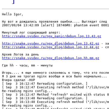
Hello Igor,

Ну вот и дождались проявления ошибки.... Выглядит след 
2007/09/04 13:42:09 [alert] 18740#0: phantom event 0001
http://snake.sysdev.ru/ngx_panic/debug.log.13.43.gz
http://snake.sysdev.ru/ngx_dlog/debug.log.13.42.gz
http://snake.sysdev.ru/ngx_dlog/debug.log.13.44.gz
 - сл
http://snake.sysdev.ru/ngx_dlog/debug.log.hh.mm.gz
Где hh - часы, mm - минуты

Игорь.... я еще немного склоняюсь к тому, что это после
Я 3 дня не трогал nginx вообще и все было нормально...

Вчера сделал -HUP

[ Sep  3 16:12:47 Rereading configuration. ]

[ Sep  3 16:12:47 Executing refresh method ("/lib/svc/m
Re-reading nginx config... 

[ Sep  3 16:12:47 Method "refresh" exited with status 0
[ Sep  3 16:13:40 Rereading configuration. ]

[ Sep  3 16:13:40 Executing refresh method ("/lib/svc/m
Re-reading nginx config... 
