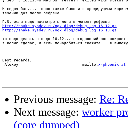
[ Sep  3 16:13:40 Method "refresh" exited with status 0
И седня баг.... точно также было и с предидущими коркам
течении дня после рефреша....

http://snake.sysdev.ru/ngx_dlog/debug.log.16.12.gz
http://snake.sysdev.ru/ngx_dlog/debug.log.16.13.gz
то надо делать это до 16.12... сегодняшний лог покроет 
я копию сделаю, и если понадобиться скажите... я выложу
-- 

Best regards,

 Alexey                            mailto:
x-phoenix at 
Previous message:
Re: Re
Next message:
worker pr
(core dumped)