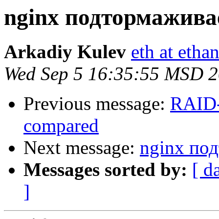
nginx подтормажива
Arkadiy Kulev
eth at etha
Wed Sep 5 16:35:55 MSD 
Previous message:
RAID-
compared
Next message:
nginx по
Messages sorted by:
[ d
]