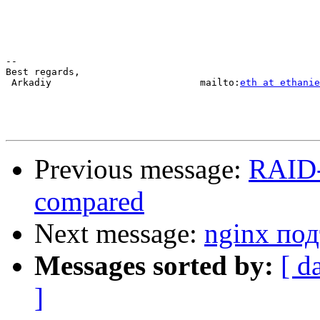
-- 

Best regards,

 Arkadiy                          mailto:
eth at ethanie
Previous message:
RAID-
compared
Next message:
nginx по
Messages sorted by:
[ d
]