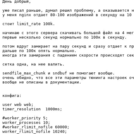
День добрый,

уже писал раньше, думал решил проблему, а оказывается н
у меня nginx отдает 80-100 изображений в секунду на 10 
стоит limit_rate 100k.

начинаю с этого сервера скачивать большой файл на 4 мег
первые несколько секунд нормально по 100к в секунду.

потом вдруг замирает на пару секунд и сразу отдает к пр
дальше по 100к опять нормально.

иногда эти замирания с падением скорости происходят сек
сетка одна, на нее валить.

sendfile_max_chunk и sndbuf не помогают вообще.

очень обидно, что все эти параметры тюнинга настроек оч
вообще не описаны в документации.

конфига:

user web web;

timer_resolution  1000ms;

#worker_priority 5;     

worker_processes 10;

#worker_rlimit_nofile 60000;

worker_rlimit_nofile 10240;
