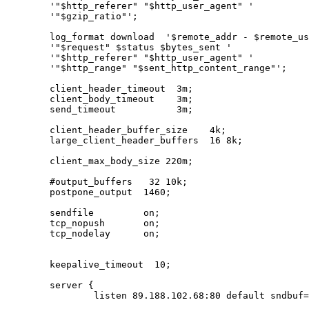
        '"$http_referer" "$http_user_agent" '

        '"$gzip_ratio"';

        log_format download  '$remote_addr - $remote_us
        '"$request" $status $bytes_sent '

        '"$http_referer" "$http_user_agent" '

        '"$http_range" "$sent_http_content_range"';

        client_header_timeout  3m;

        client_body_timeout    3m;

        send_timeout           3m;

        client_header_buffer_size    4k;

        large_client_header_buffers  16 8k;

        client_max_body_size 220m;

        #output_buffers   32 10k;

        postpone_output  1460;

        sendfile         on;

        tcp_nopush       on;

        tcp_nodelay      on;

        keepalive_timeout  10;

        server {

                listen 89.188.102.68:80 default sndbuf=