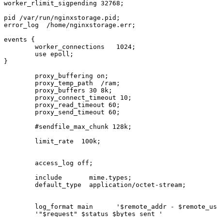
worker_rlimit_sigpending 32768;

pid /var/run/nginxstorage.pid;

error_log  /home/nginxstorage.err;

events {

        worker_connections   1024;

        use epoll;

}

        proxy_buffering on;

        proxy_temp_path  /ram;

        proxy_buffers 30 8k;

        proxy_connect_timeout 10;

        proxy_read_timeout 60;

        proxy_send_timeout 60;

        #sendfile_max_chunk 128k;

        limit_rate  100k;

        access_log off;

        include       mime.types;

        default_type  application/octet-stream;

        log_format main      '$remote_addr - $remote_us
        '"$request" $status $bytes_sent '
