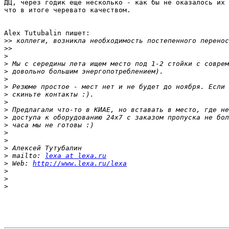
ДЦ, через годик еще несколько - как бы не оказалось их 
что в итоге черевато качеством.

Alex Tutubalin пишет:

>>
>>
>
>
>
>
>
>
>
>
>
>
>
>
>
>
 mailto: 
lexa at lexa.ru
>
 Web: 
http://www.lexa.ru/lexa
>
>
>