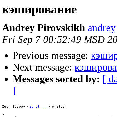
кэширование
Andrey Pirovskikh
andrey 
Fri Sep 7 00:52:49 MSD 2
Previous message:
кэшир
Next message:
кэширова
Messages sorted by:
[ d
]
Igor Sysoev <
is at ...
> writes:

>