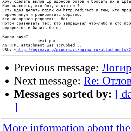
Хочу сделать вылов Ip адресов ботов и бросать их в ipta
Как выяснить, кто бот, а кто нет?

Есть идея делать nginx'ом http redirect и тем, кто прош
переменнную и редиректить обратно.

Кто не прошел редирект - бот.

Потом сравнивать тех, кто запрашивал что-либо и кто про
редиректов и банить ботов.

Какие идеи?

-------------- next part --------------

An HTML attachment was scrubbed...

URL: <
http://nginx.org/pipermail/nginx-ru/attachments/2
Previous message:
Логир
Next message:
Re: Отлов
Messages sorted by:
[ d
]
More information about the 