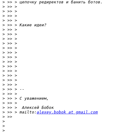
>
>
>
>
>
>
>
>
>
>
>
>
>
>
>
>
>
>
>
>
>
>
>
>
>
 >> > mailto:
alexey.bobok at gmail.com
>
>
>
>