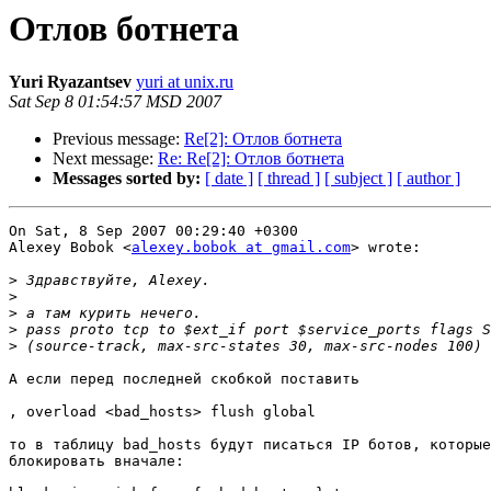
Отлов ботнета
Yuri Ryazantsev
yuri at unix.ru
Sat Sep 8 01:54:57 MSD 2007
Previous message:
Re[2]: Отлов ботнета
Next message:
Re: Re[2]: Отлов ботнета
Messages sorted by:
[ date ]
[ thread ]
[ subject ]
[ author ]
On Sat, 8 Sep 2007 00:29:40 +0300

Alexey Bobok <
alexey.bobok at gmail.com
> wrote:

>
>
>
>
>
А если перед последней скобкой поставить 

, overload <bad_hosts> flush global

то в таблицу bad_hosts будут писаться IP ботов, которые
блокировать вначале:
