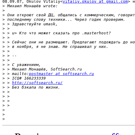
08.09.07, Okulov Vitaliy<
vitaliy.okulov at gmail.com
> н
>
>
>
>
>
>
>
>
>
>
>
>
>
>
>
>
 > mailto:
postmaster at softsearch.ru
>
>
 > 
http://softsearch.ru/
>
>
>
>
>
>
>
>