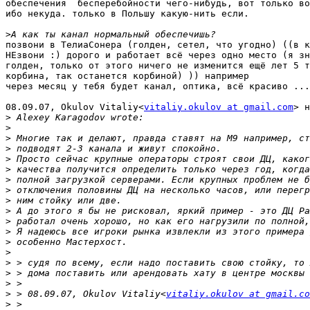
обеспечения  бесперебойности чего-нибудь, вот только во
ибо некуда. только в Польшу какую-нить если.

>
позвони в ТелиаСонера (голден, сетел, что угодно) ((в к
НЕзвони :) дорого и работает всё через одно место (я зн
голден, только от этого ничего не изменится ещё лет 5 т
корбина, так останется корбиной) )) например

через месяц у тебя будет канал, оптика, всё красиво ...

08.09.07, Okulov Vitaliy<
vitaliy.okulov at gmail.com
> н
>
>
>
>
>
>
>
>
>
>
>
>
>
>
>
>
>
>
 > 08.09.07, Okulov Vitaliy<
vitaliy.okulov at gmail.co
>