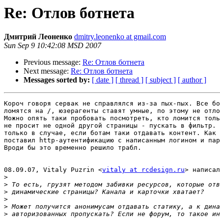
Re: Отлов ботнета
Дмитрий Леоненко
dmitry.leonenko at gmail.com
Sun Sep 9 10:42:08 MSD 2007
Previous message:
Re: Отлов ботнета
Next message:
Re: Отлов ботнета
Messages sorted by:
[ date ]
[ thread ]
[ subject ]
[ author ]
Короч говоря сервак не справлялся из-за пых-пых. Все бо
ломятся на /, юзерагенты ставят умные, по этому не отло
Можно опять таки пробовать посмотреть, кто ломится толь
не просит не одной другой страницы - пускать в фильтр. 
только в случае, если ботам таки отдавать контент. Как 
поставил http-аутентификацию с написанным логином и пар
Вроди бы это временно решило трабл.

08.09.07, Vitaly Puzrin <
vitaly at rcdesign.ru
> написал
>
>
>
>
>
>