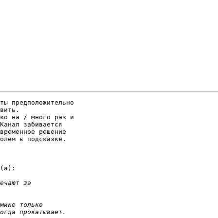
ты предположительно

вить.

ко на / много раз и

Канал забивается

временное решение

олем в подсказке.

(а):
