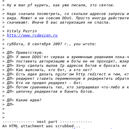
>
>
>
>
>
>
>
>
>
http://www.rcdesign.ru
>
>
>
>
>
>
>
>
>
>
>
>
>
>
>
>
>
>
>
-------------- next part --------------

An HTML attachment was scrubbed...
