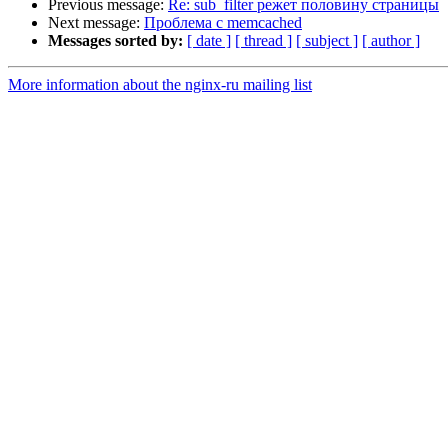
Previous message:
Re: sub_filter режет половину страницы
Next message:
Проблема с memcached
Messages sorted by:
[ date ]
[ thread ]
[ subject ]
[ author ]
More information about the nginx-ru mailing list