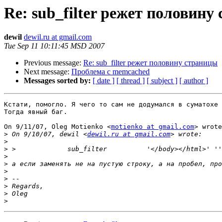
Re: sub_filter режет половину
dewil
dewil.ru at gmail.com
Tue Sep 11 10:11:45 MSD 2007
Previous message:
Re: sub_filter режет половину страницы
Next message:
Проблема с memcached
Messages sorted by:
[ date ]
[ thread ]
[ subject ]
[ author ]
Кстати, помогло. Я чего то сам не додумался в суматохе 
Тогда явный баг.

On 9/11/07, Oleg Motienko <
motienko at gmail.com
> wrote
>
 On 9/10/07, dewil <
dewil.ru at gmail.com
>
>
>
>
>
>
>
>
>