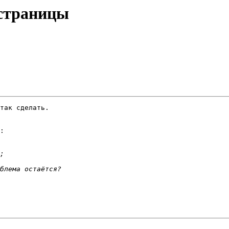
 страницы
так сделать.

:
