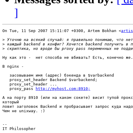
]
On Tue, 11 Sep 2007 15:11:07 +0300, Artem Bokhan <
artis
>
>
>
Ну как это -  нет способа не вбивать? Есть, конечно же.
В nginx -

   засовываем имя (адрес) бэкенда в $varbackend

   proxy_set_header Backend $varbackend;

   proxy_set_header ...

   proxy_pass 
http://myhost.com:8910;
А на порту 8910 (или на каком сокете) висит тупой прокс
который

ловит заголовок Backend и пробрасывает запрос куда надо
Чем не unixway. :)

-- 

IT Philosopher
