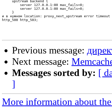
     upstream backend {

         server 127.0.0.1:80 max_fails=0;

         server 127.0.0.1:80 max_fails=0;

     }

и в нужном location: proxy_next_upstream error timeout 
http_500 http_503;

Previous message:
дирек
Next message:
Memcached
Messages sorted by:
[ d
]
More information about the 