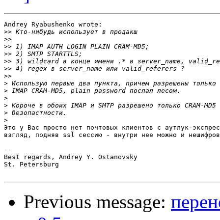
Andrey Ryabushenko wrote:

>>
>>
>>
>>
>>
>>
>>
>
>
>
>
>
>
Это у Вас просто нет почтовых клиентов с аутлук-экспрес
взгляд, подняв ssl сессию - внутри нее можно и нешифров
-- 

Best regards, Andrey Y. Ostanovsky

St. Petersburg

Previous message:
перен