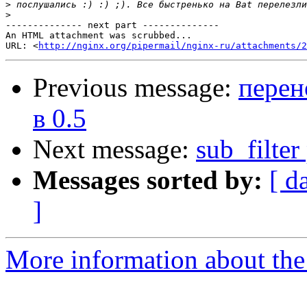
>
>
-------------- next part --------------

An HTML attachment was scrubbed...

URL: <
http://nginx.org/pipermail/nginx-ru/attachments/2
Previous message:
перен
в 0.5
Next message:
sub_filte
Messages sorted by:
[ d
]
More information about the 