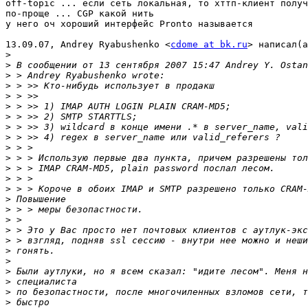
off-topic ... если сеть локальная, то хттп-клиент получ
по-проще ... CGP какой нить

у него оч хороший интерфейс Pronto называется

13.09.07, Andrey Ryabushenko <
cdome at bk.ru
> написал(а
>
>
>
>
>
>
>
>
>
>
>
>
>
>
>
>
>
>
>
>
>
>
>
>
>