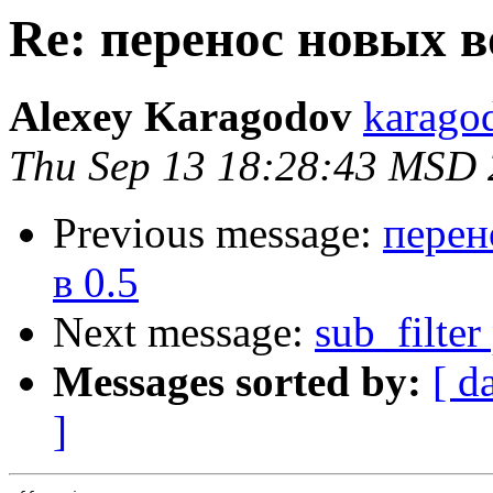
Re: перенос новых в
Alexey Karagodov
karago
Thu Sep 13 18:28:43 MSD
Previous message:
перен
в 0.5
Next message:
sub_filte
Messages sorted by:
[ d
]