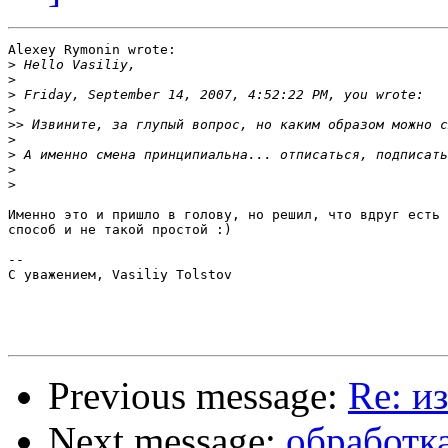
Alexey Rymonin wrote:

>
>
>
>
>>
>
>
>
>
Именно это и пришло в голову, но решил, что вдруг есть 
способ и не такой простой :)

-- 

С уважением, Vasiliy Tolstov

Previous message:
Re: и
Next message:
обработка