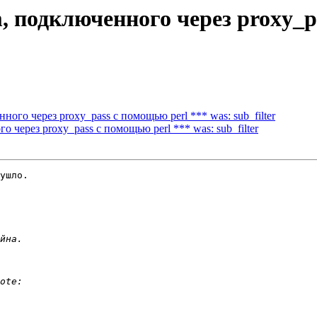
, подключенного через proxy_p
ного через proxy_pass с помощью perl *** was: sub_filter
о через proxy_pass с помощью perl *** was: sub_filter
ушло.
