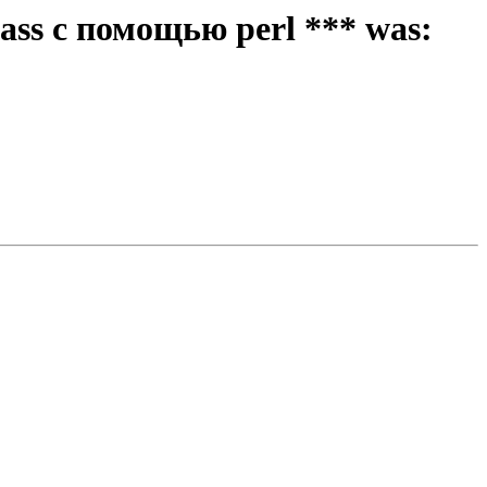
ass с помощью perl *** was: