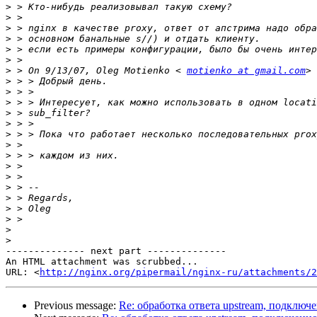
>
>
>
>
>
>
>
 > On 9/13/07, Oleg Motienko < 
motienko at gmail.com
>
>
>
>
>
>
>
>
>
>
>
>
>
>
>
>
-------------- next part --------------

An HTML attachment was scrubbed...

URL: <
http://nginx.org/pipermail/nginx-ru/attachments/2
Previous message:
Re: обработка ответа upstream, подключен