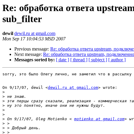
Re: обработка ответа upstream
sub_filter
dewil
dewil.ru at gmail.com
Mon Sep 17 10:04:53 MSD 2007
Previous message:
Re: обработка ответа upstream, подключен
Next message:
Re: обработка ответа upstream, подключенног
Messages sorted by:
[ date ]
[ thread ]
[ subject ]
[ author ]
sorry, это было Олегу лично, не заметил что в рассылку 
On 9/17/07, dewil <
dewil.ru at gmail.com
> wrote:

>
>
>
>
>
>
>
 On 9/17/07, Oleg Motienko < 
motienko at gmail.com
>
>
>