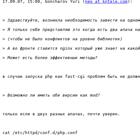
17.09.07, 15:00, Goncharov Yuri (
neo at kntele.com
):

>
>
>
>
>
в случае запуска php как fast-cgi проблем быть не должн
>
только если в двух разных апачах, почти уверен.

cat /etc/httpd/conf.d/php.conf 
