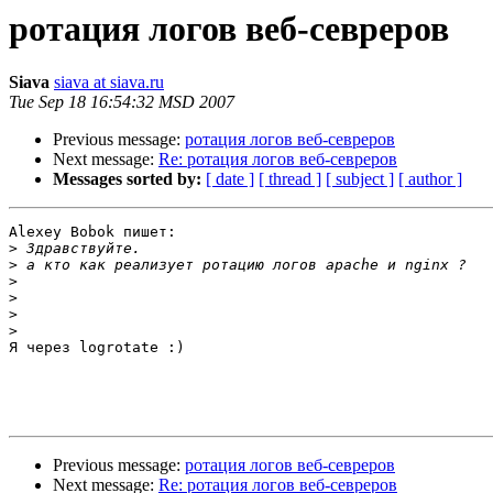
ротация логов веб-севреров
Siava
siava at siava.ru
Tue Sep 18 16:54:32 MSD 2007
Previous message:
ротация логов веб-севреров
Next message:
Re: ротация логов веб-севреров
Messages sorted by:
[ date ]
[ thread ]
[ subject ]
[ author ]
Alexey Bobok пишет:

>
>
>
>
>
>
Я через logrotate :)

Previous message:
ротация логов веб-севреров
Next message:
Re: ротация логов веб-севреров