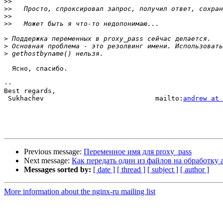
>>
>>
>>
>>
>
>
>
  Ясно, спасибо.

-- 

Best regards,

 Sukhachev                            mailto:
andrew at 
Previous message:
Переменное имя для proxy_pass
Next message:
Как передать один из файлов на обработку 
Messages sorted by:
[ date ]
[ thread ]
[ subject ]
[ author ]
More information about the nginx-ru mailing list