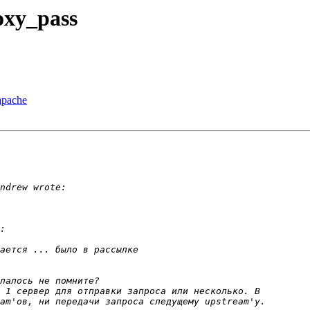
oxy_pass
apache