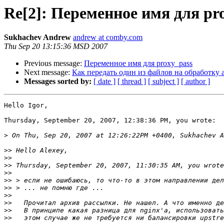
Re[2]: Переменное имя для pr
Sukhachev Andrew
andrew at comby.com
Thu Sep 20 13:15:36 MSD 2007
Previous message:
Переменное имя для proxy_pass
Next message:
Как передать один из файлов на обработку 
Messages sorted by:
[ date ]
[ thread ]
[ subject ]
[ author ]
Hello Igor,

Thursday, September 20, 2007, 12:38:36 PM, you wrote:

>
>>
>>
>>
>>
>>
>>
>>
>>
>>
>>