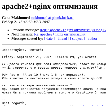
apache2+nginx оптимизация
Gena Makhomed
makhomed at pbank.lutsk.ua
Fri Sep 21 15:46:58 MSD 2007
Previous message:
Re[6]: apache2+nginx оптимизация под Bi
Next message:
Re: apache2+nginx оптимизация
Messages sorted by:
[ date ]
[ thread ]
[ subject ]
[ author ]
Здравствуйте, Pentarh!

Friday, September 21, 2007, 1:44:26 PM, you wrote:

>>
>>
PU> Растет ЛА до 10 (макс 1.5 при воркерах),

PU> а потом он постепенно уходит в своп вплоть до ООМ.

сколько в сервере физической памяти ?

при каком количестве запущеных экземпляров апача начина
может быть причина проблемы в том, что KeepAlive On или
-- 

Best regards,
