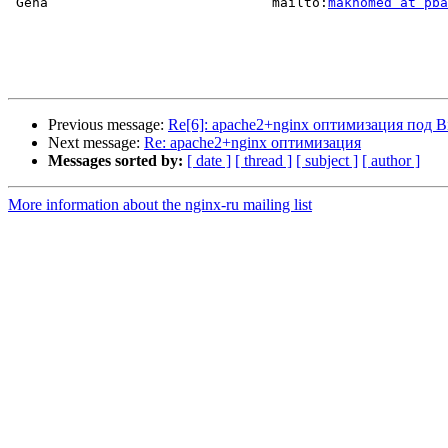
 Gena                            mailto:
makhomed at pb
Previous message:
Re[6]: apache2+nginx оптимизация под Bi
Next message:
Re: apache2+nginx оптимизация
Messages sorted by:
[ date ]
[ thread ]
[ subject ]
[ author ]
More information about the nginx-ru mailing list