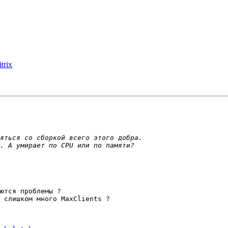
trix
ются проблемы ?

 слишком много MaxClients ?
