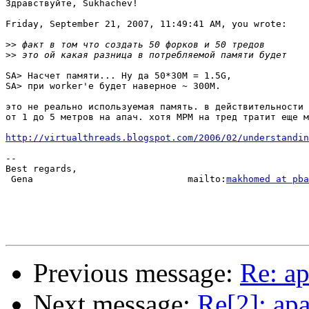
Здравствуйте, Sukhachev!

Friday, September 21, 2007, 11:49:41 AM, you wrote:

>>
>>
SA> Насчет памяти... Ну да 50*30M = 1.5G,

SA> при worker'е будет наверное ~ 300M.

это не реально используемая память. в действительности 
от 1 до 5 метров на апач. хотя MPM на тред тратит еще м
http://virtualthreads.blogspot.com/2006/02/understandin
-- 

Best regards,

 Gena                            mailto:
makhomed at pb
Previous message:
Re: a
Next message:
Re[2]: ap