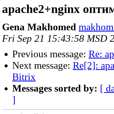
apache2+nginx опти
Gena Makhomed
makhome
Fri Sep 21 15:43:58 MSD 
Previous message:
Re: a
Next message:
Re[2]: ap
Bitrix
Messages sorted by:
[ d
]