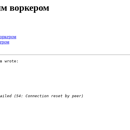
им воркером
воркером
кером
в wrote:
