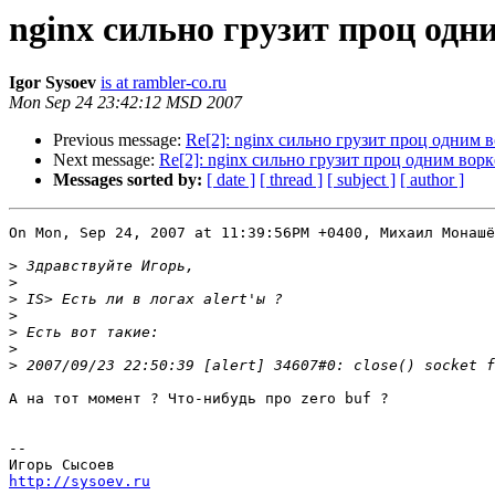
nginx сильно грузит проц одн
Igor Sysoev
is at rambler-co.ru
Mon Sep 24 23:42:12 MSD 2007
Previous message:
Re[2]: nginx сильно грузит проц одним 
Next message:
Re[2]: nginx сильно грузит проц одним вор
Messages sorted by:
[ date ]
[ thread ]
[ subject ]
[ author ]
On Mon, Sep 24, 2007 at 11:39:56PM +0400, Михаил Монашё
>
>
>
>
>
>
>
А на тот момент ? Что-нибудь про zero buf ?

-- 

http://sysoev.ru