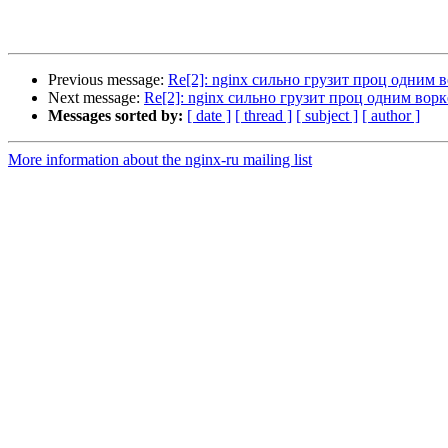
Previous message:
Re[2]: nginx сильно грузит проц одним 
Next message:
Re[2]: nginx сильно грузит проц одним вор
Messages sorted by:
[ date ]
[ thread ]
[ subject ]
[ author ]
More information about the nginx-ru mailing list