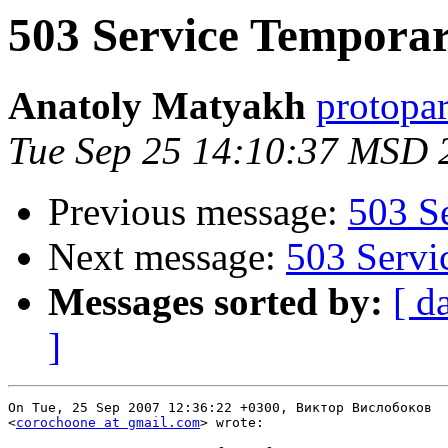
503 Service Temporar
Anatoly Matyakh
protopar
Tue Sep 25 14:10:37 MSD 
Previous message:
503 S
Next message:
503 Servi
Messages sorted by:
[ d
]
On Tue, 25 Sep 2007 12:36:22 +0300, Виктор Вислобоков  

<
corochoone at gmail.com
> wrote:
