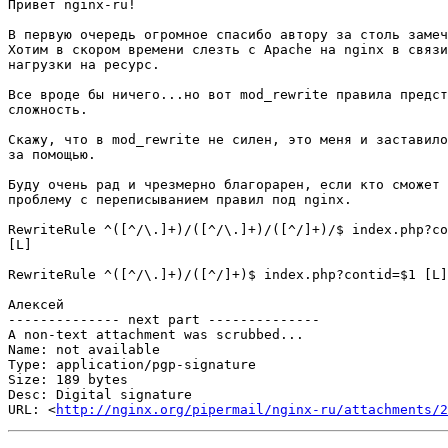
Привет nginx-ru!

В первую очередь огромное спасибо автору за столь замеч
Хотим в скором времени слезть с Apache на nginx в связи
нагрузки на ресурс.

Все вроде бы ничего...но вот mod_rewrite правила предст
сложность.

Скажу, что в mod_rewrite не силен, это меня и заставило
за помощью.

Буду очень рад и чрезмерно благорарен, если кто сможет 
проблему с переписыванием правил под nginx.

RewriteRule ^([^/\.]+)/([^/\.]+)/([^/]+)/$ index.php?co
[L]

RewriteRule ^([^/\.]+)/([^/]+)$ index.php?contid=$1 [L]

Алексей

-------------- next part --------------

A non-text attachment was scrubbed...

Name: not available

Type: application/pgp-signature

Size: 189 bytes

Desc: Digital signature

URL: <
http://nginx.org/pipermail/nginx-ru/attachments/2