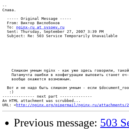
--

Слава.

  ----- Original Message ----- 

  From: Виктор Вислобоков 

  To: 
nginx-ru at sysoev.ru
  Sent: Thursday, September 27, 2007 3:39 PM

  Subject: Re: 503 Service Temporarily Unavailable

    Слишком умным nginx - как уже здесь говорили, такой
    Патамучта ошибки в конфигурации выловить станет оч-
    вообще окажется возможным.

  Вот и не надо быть слишком умным - если $document_roo
   :)

-------------- next part --------------

An HTML attachment was scrubbed...

URL: <
http://nginx.org/pipermail/nginx-ru/attachments/2
Previous message:
503 S