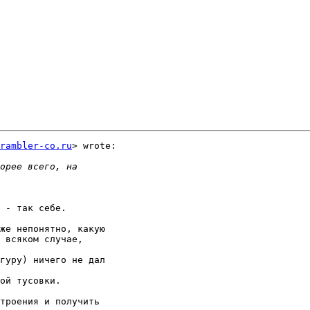
rambler-co.ru
> wrote:

 - так себе.

же непонятно, какую

 всяком случае,  

гуру) ничего не дал  

ой тусовки.

троения и получить  
