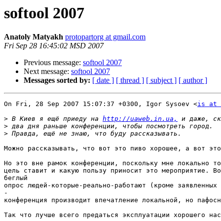
softool 2007
Anatoly Matyakh
protopartorg at gmail.com
Fri Sep 28 16:45:02 MSD 2007
Previous message:
softool 2007
Next message:
softool 2007
Messages sorted by:
[ date ]
[ thread ]
[ subject ]
[ author ]
On Fri, 28 Sep 2007 15:07:37 +0300, Igor Sysoev <
is at 
>
 В Киев я ещё приеду на 
http://uaweb.in.ua,
>
>
Можно рассказывать, что вот это пиво хорошее, а вот это
Но это вне рамок конференции, поскольку мне локально то
цель ставит и какую пользу приносит это мероприятие. Во
беглый

опрос людей-которые-реально-работают (кроме заявленных 
-

конференция производит впечатление локальной, но пафосн
Так что лучше всего предаться эксплуатации хорошего нас