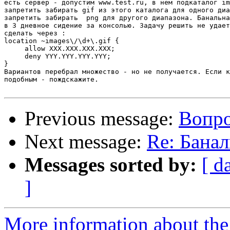
есть сервер - допустим www.test.ru, в нем подкаталог im
запретить забирать gif из этого каталога для одного диа
запретить забирать  png для другого диапазона. Банальна
в 3 дневное сидение за консолью. Задачу решить не удает
сделать через :

location ~images\/\d+\.gif {

     allow XXX.XXX.XXX.XXX;

     deny YYY.YYY.YYY.YYY;

}

Вариантов перебрал множество - но не получается. Если к
подобным - пождскажите.

Previous message:
Вопро
Next message:
Re: Бана
Messages sorted by:
[ d
]
More information about the 