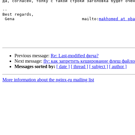
да, согласен, толку с такой строки заголовка будет очен
-- 

Best regards,

 Gena                            mailto:
makhomed at pb
Previous message:
Re: Last-modified фича?
Next message:
flv: как запретить кеширование флеш файло
Messages sorted by:
[ date ]
[ thread ]
[ subject ]
[ author ]
More information about the nginx-ru mailing list