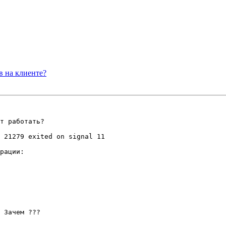
в на клиенте?
т работать?

 21279 exited on signal 11

рации:

 Зачем ???
