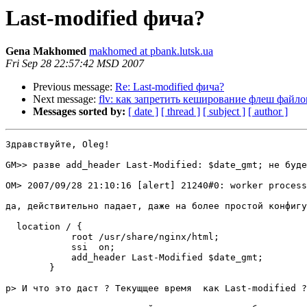
Last-modified фича?
Gena Makhomed
makhomed at pbank.lutsk.ua
Fri Sep 28 22:57:42 MSD 2007
Previous message:
Re: Last-modified фича?
Next message:
flv: как запретить кеширование флеш файло
Messages sorted by:
[ date ]
[ thread ]
[ subject ]
[ author ]
Здравствуйте, Oleg!

GM>> разве add_header Last-Modified: $date_gmt; не буде
OM> 2007/09/28 21:10:16 [alert] 21240#0: worker process
да, действительно падает, даже на более простой конфигу
  location / {

            root /usr/share/nginx/html;

            ssi  on;

            add_header Last-Modified $date_gmt;

        }

p> И что это даст ? Текущщее время  как Last-modified ?