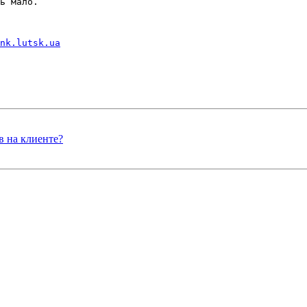
ь мало.

ank.lutsk.ua
в на клиенте?