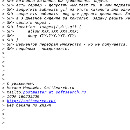
>
>
>
>
>
>
>
>
>
>
>
>
>
>
>
>
>
>
>
>
>
>
 mailto:
postmaster at softsearch.ru
>
>
http://softsearch.ru/
>
>
>
>
>