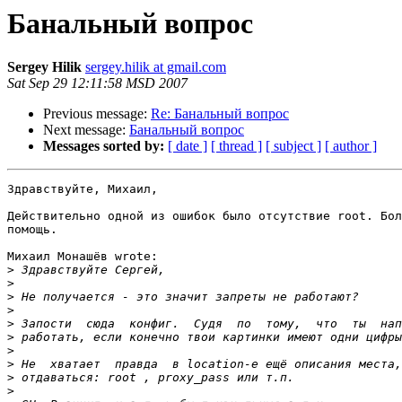
Банальный вопрос
Sergey Hilik
sergey.hilik at gmail.com
Sat Sep 29 12:11:58 MSD 2007
Previous message:
Re: Банальный вопрос
Next message:
Банальный вопрос
Messages sorted by:
[ date ]
[ thread ]
[ subject ]
[ author ]
Здравствуйте, Михаил,

Действительно одной из ошибок было отсутствие root. Бол
помощь.

Михаил Монашёв wrote:

>
>
>
>
>
>
>
>
>
>