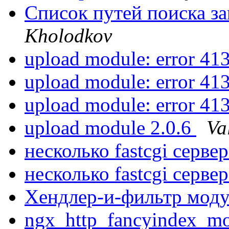
Список путей поиска з
Kholodkov
upload module: error 41
upload module: error 41
upload module: error 41
upload module 2.0.6
Va
несколько fastcgi серве
несколько fastcgi серве
Хендлер-и-фильтр мод
ngx_http_fancyindex_m