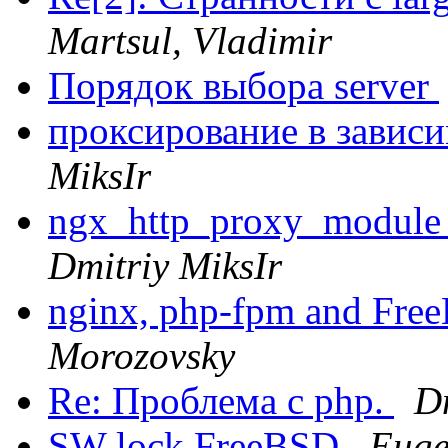
Martsul, Vladimir
Порядок выбора server
проксирование в завис
MiksIr
ngx_http_proxy_module 
Dmitriy MiksIr
nginx, php-fpm and Free
Morozovsky
Re: Проблема с php.
D
SW lock FreeBSD
Euge