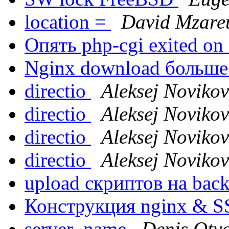
location =
David Mzare
Опять php-cgi exited on
Nginx download больш
directio
Aleksej Novikov
directio
Aleksej Novikov
directio
Aleksej Novikov
directio
Aleksej Novikov
upload скриптов на ba
Конструкция nginx & 
server_name
Denis Otv