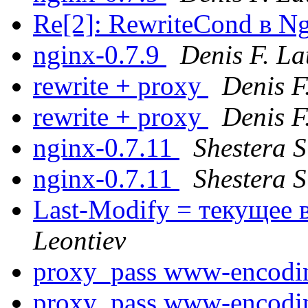
Re[2]: RewriteCond в N
nginx-0.7.9
Denis F. La
rewrite + proxy
Denis F
rewrite + proxy
Denis F
nginx-0.7.11
Shestera 
nginx-0.7.11
Shestera 
Last-Modify = текущее 
Leontiev
proxy_pass www-encodi
proxy_pass www-encodi