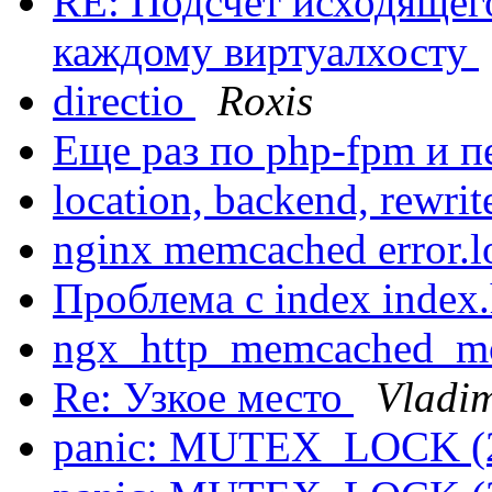
RE: Подсчет исходящег
каждому виртуалхосту
directio
Roxis
Еще раз по php-fpm и 
location, backend, rewri
nginx memcached error.
Проблема с index index.
ngx_http_memcached_m
Re: Узкое место
Vladim
panic: MUTEX_LOCK (2