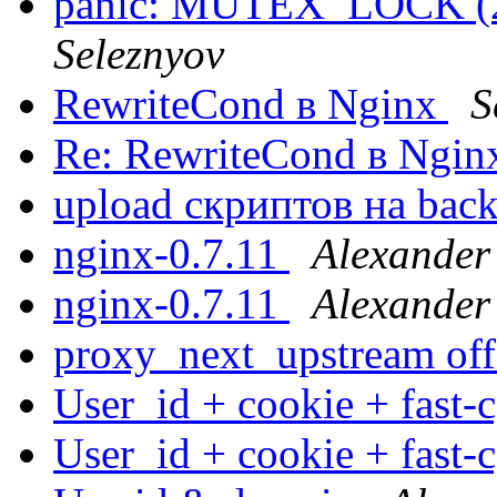
panic: MUTEX_LOCK (2
Seleznyov
RewriteCond в Nginx
S
Re: RewriteCond в Ngi
upload скриптов на ba
nginx-0.7.11
Alexander
nginx-0.7.11
Alexander
proxy_next_upstream of
User_id + cookie + fast-
User_id + cookie + fast-