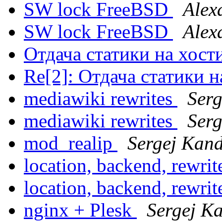
SW lock FreeBSD
Alex
SW lock FreeBSD
Alex
Отдача статики на хост
Re[2]: Отдача статики 
mediawiki rewrites
Serg
mediawiki rewrites
Serg
mod_realip
Sergej Kand
location, backend, rewri
location, backend, rewri
nginx + Plesk
Sergej K