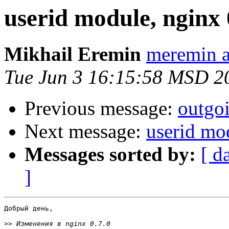
userid module, nginx 
Mikhail Eremin
meremin a
Tue Jun 3 16:15:58 MSD 2
Previous message:
outgo
Next message:
userid mo
Messages sorted by:
[ d
]
Добрый день,

>>