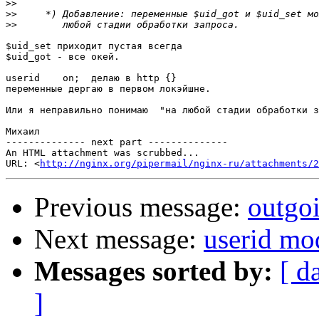
>>
>>
>>
$uid_set приходит пустая всегда

$uid_got - все окей.

userid    on;  делаю в http {}

переменные дергаю в первом локэйшне.

Или я неправильно понимаю  "на любой стадии обработки з
Михаил

-------------- next part --------------

An HTML attachment was scrubbed...

URL: <
http://nginx.org/pipermail/nginx-ru/attachments/2
Previous message:
outgo
Next message:
userid mo
Messages sorted by:
[ d
]