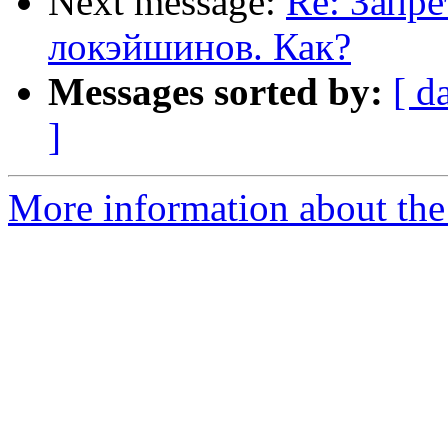
Next message:
Re: Запре
локэйшинов. Как?
Messages sorted by:
[ d
]
More information about the 