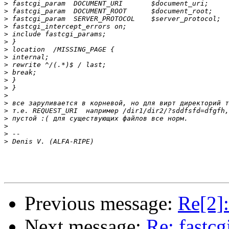
>
>
>
>
>
>
>
>
>
>
>
>
>
>
>
>
>
>
>
Previous message:
Re[2]
Next message:
Re: fastc