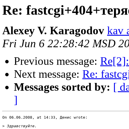
Re: fastcgi+404+тер
Alexey V. Karagodov
kav 
Fri Jun 6 22:28:42 MSD 2
Previous message:
Re[2]
Next message:
Re: fastc
Messages sorted by:
[ d
]
On 06.06.2008, at 14:33, Денис wrote:

>