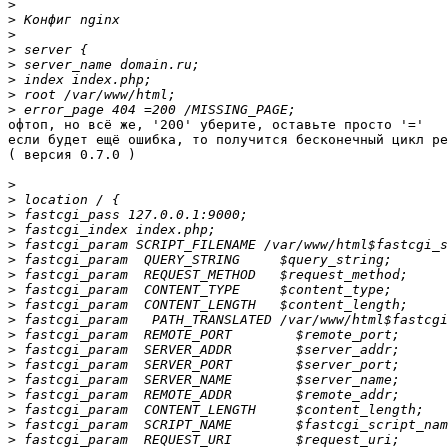
>
>
>
>
>
>
>
>
офтоп, но всё же, '200' уберите, оставьте просто '='

если будет ещё ошибка, то получится бесконечный цикл ре
( версия 0.7.0 )

>
>
>
>
>
>
>
>
>
>
>
>
>
>
>
>
>
>