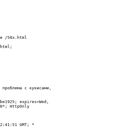
e /50x.html

html;

 проблема с кукисами,

be1925; expires=Wed,

0*; HttpOnly

2:41:51 GMT; *
