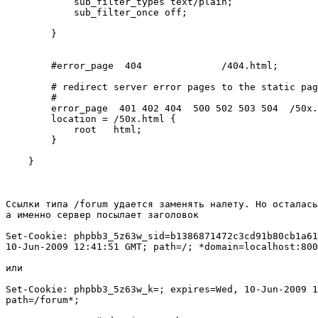
            sub_filter_types text/plain;

            sub_filter_once off;

        }

        #error_page  404              /404.html;

        # redirect server error pages to the static pag
        #

        error_page  401 402 404  500 502 503 504  /50x.
        location = /50x.html {

            root   html;

        }

    }

Ссылки типа /forum удается заменять налету. Но осталась
а именно сервер посылает заголовок

Set-Cookie: phpbb3_5z63w_sid=b1386871472c3cd91b80cb1a61
10-Jun-2009 12:41:51 GMT; path=/; *domain=localhost:800
или

Set-Cookie: phpbb3_5z63w_k=; expires=Wed, 10-Jun-2009 1
path=/forum*;
