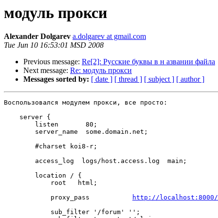
модуль прокси
Alexander Dolgarev
a.dolgarev at gmail.com
Tue Jun 10 16:53:01 MSD 2008
Previous message:
Re[2]: Русские буквы в н азвании файла
Next message:
Re: модуль прокси
Messages sorted by:
[ date ]
[ thread ]
[ subject ]
[ author ]
Воспользовался модулем прокси, все просто:

    server {

        listen       80;

        server_name  some.domain.net;

        #charset koi8-r;

        access_log  logs/host.access.log  main;

        location / {

            root   html;

            proxy_pass           
http://localhost:8000/
            sub_filter '/forum' '';
