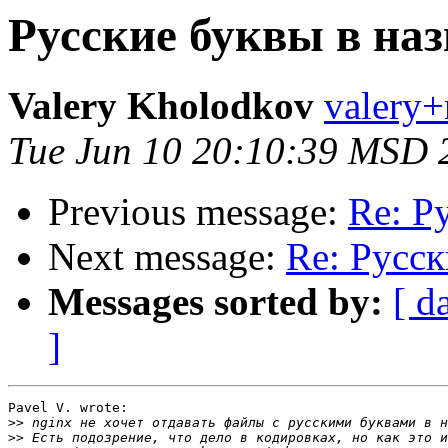
Русские буквы в на
Valery Kholodkov
valery+
Tue Jun 10 20:10:39 MSD 
Previous message:
Re: Р
Next message:
Re: Русск
Messages sorted by:
[ d
]
Pavel V. wrote:

>>
>>