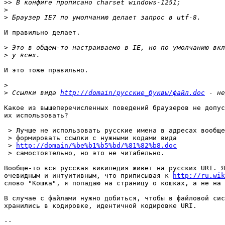
>>
>
>
И правильно делает.

>
>
И это тоже правильно.

>
>
 Ссылки вида 
http://domain/русские_буквы/файл.doc
Какое из вышеперечисленных поведений браузеров не допус
их использовать?

 > Лучше не использовать русские имена в адресах вообще
 > формировать ссылки с нужными кодами вида

 > 
http://domain/%be%b1%b5%bd/%81%82%b8.doc
 > самостоятельно, но это не читабельно.

Вообще-то вся русская википедия живет на русских URI. Я
очевидным и интуитивным, что приписывая к 
http://ru.wik
слово "Кошка", я попадаю на страницу о кошках, а не на 
В случае с файлами нужно добиться, чтобы в файловой сис
хранились в кодировке, идентичной кодировке URI.

-- 
