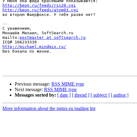
http://beon.ru/feeds/rss20.cgi
http://beon.ru/feeds/atom03.cgi

во втором Фаерфоксе. У тебя разве нет?

-- 

С уважением,

Монашёв Михаил, SoftSearch.ru

mailto:
postmaster at softsearch.ru
http://michael.mindmix.ru/

Без бэкапа по жизни.

Previous message:
RSS MIME type
Next message:
RSS MIME type
Messages sorted by:
[ date ]
[ thread ]
[ subject ]
[ author ]
More information about the nginx-ru mailing list