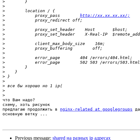
>
>
>
>
            proxy_pass        
http://xx.xx.xx.xx/;
>
>
>
>
>
>
>
>
>
>
>
>
>
>
>
>
>
что Вам надо?

схему, хоть рисунок

предлагаю продолжить в 
nginx-related at googlegroups
 да
основную ветку ... 

Previous message:
shared на разных ip адресах