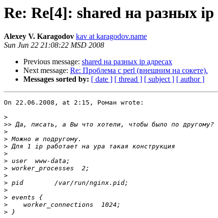
Re: Re[4]: shared на разных ip
Alexey V. Karagodov
kav at karagodov.name
Sun Jun 22 21:08:22 MSD 2008
Previous message:
shared на разных ip адресах
Next message:
Re: Проблема с perl (внешним на сокете).
Messages sorted by:
[ date ]
[ thread ]
[ subject ]
[ author ]
On 22.06.2008, at 2:15, Роман wrote:

>
>>
>
>
>
>
>
>
>
>
>
>
>
>