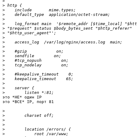
>
>
>
>
>
>
>
>
>
>
>
>
>
>
>
>
>
>
>
>
>
это *НЕ* один IP

это *ВСЕ* IP, порт 81

>
>
>
>
>
>