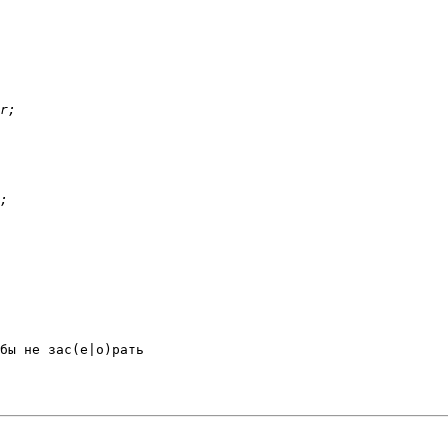
бы не зас(е|о)рать  
