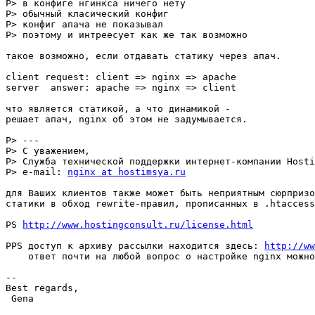
Р> в конфиге нгинкса ничего нету

Р> обычный класический конфиг

Р> конфиг апача не показывал

Р> поэтому и интреесует как же так возможно

такое возможно, если отдавать статику через апач.

client request: client => nginx => apache

server  answer: apache => nginx => client

что является статикой, а что динамикой -

решает апач, nginx об этом не задумывается.

Р> ---

Р> С уважением,

Р> Служба технической поддержки интернет-компании Hosti
Р> e-mail: 
nginx at hostimsya.ru
для Ваших клиентов также может быть неприятным сюрпризо
статики в обход rewrite-правил, прописанных в .htaccess
PS 
http://www.hostingconsult.ru/license.html
PPS доступ к архиву рассылки находится здесь: 
http://ww
    ответ почти на любой вопрос о настройке nginx можно
-- 

Best regards,

 Gena
