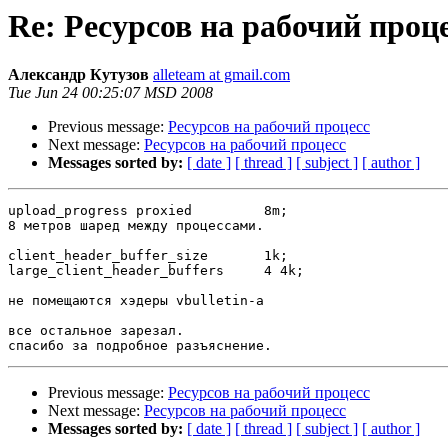
Re: Ресурсов на рабочий проц
Александр Кутузов
alleteam at gmail.com
Tue Jun 24 00:25:07 MSD 2008
Previous message:
Ресурсов на рабочий процесс
Next message:
Ресурсов на рабочий процесс
Messages sorted by:
[ date ]
[ thread ]
[ subject ]
[ author ]
upload_progress proxied         8m;

8 метров шаред между процессами.

client_header_buffer_size       1k;

large_client_header_buffers     4 4k;

не помещаются хэдеры vbulletin-a

все остальное зарезал.

Previous message:
Ресурсов на рабочий процесс
Next message:
Ресурсов на рабочий процесс
Messages sorted by:
[ date ]
[ thread ]
[ subject ]
[ author ]