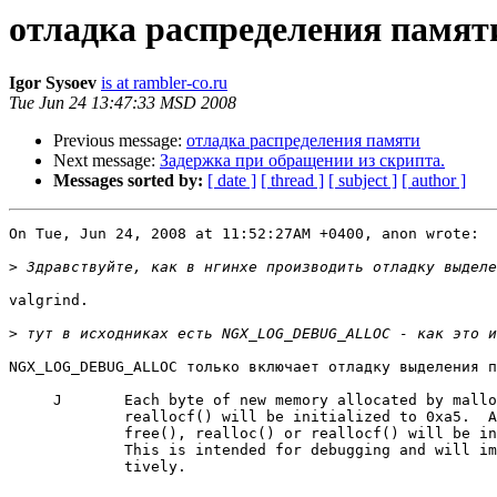
отладка распределения памят
Igor Sysoev
is at rambler-co.ru
Tue Jun 24 13:47:33 MSD 2008
Previous message:
отладка распределения памяти
Next message:
Задержка при обращении из скрипта.
Messages sorted by:
[ date ]
[ thread ]
[ subject ]
[ author ]
On Tue, Jun 24, 2008 at 11:52:27AM +0400, anon wrote:

>
valgrind.

>
NGX_LOG_DEBUG_ALLOC только включает отладку выделения п
     J       Each byte of new memory allocated by mallo
             reallocf() will be initialized to 0xa5.  A
             free(), realloc() or reallocf() will be in
             This is intended for debugging and will im
             tively.
