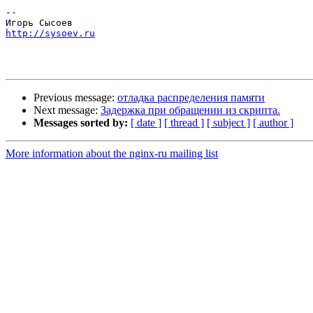
-- 

http://sysoev.ru
Previous message:
отладка распределения памяти
Next message:
Задержка при обращении из скрипта.
Messages sorted by:
[ date ]
[ thread ]
[ subject ]
[ author ]
More information about the nginx-ru mailing list