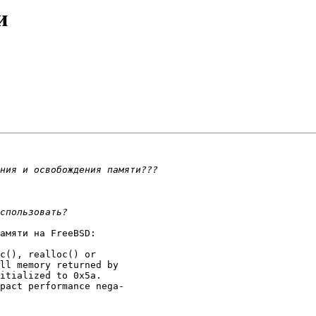
и
амяти на FreeBSD:

c(), realloc() or

ll memory returned by

itialized to 0x5a.

pact performance nega-
