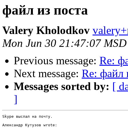
файл из поста
Valery Kholodkov
valery+
Mon Jun 30 21:47:07 MSD
Previous message:
Re: ф
Next message:
Re: файл 
Messages sorted by:
[ d
]
Skype выслал на почту.

Александр Кутузов wrote:
