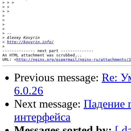
>
>
>
>
>
>
>
>
>
>
http://kovyrin.info/
>
-------------- next part --------------

An HTML attachment was scrubbed...

URL: <
http://nginx.org/pipermail/nginx-ru/attachments/2
Previous message:
Re: У
6.0.26
Next message:
Падение n
интерфейса
Messages sorted by:
[ d