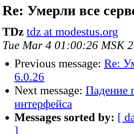
Re: Умерли все серве
TDz
tdz at modestus.org
Tue Mar 4 01:00:26 MSK 
Previous message:
Re: У
6.0.26
Next message:
Падение n
интерфейса
Messages sorted by:
[ d
]