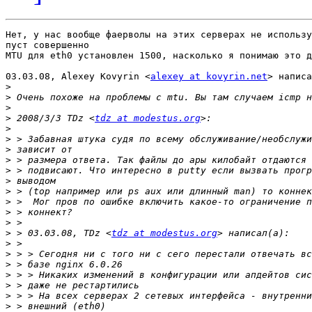
Нет, у нас вообще фаерволы на этих серверах не использу
пуст совершенно

MTU для eth0 установлен 1500, насколько я понимаю это д
03.03.08, Alexey Kovyrin <
alexey at kovyrin.net
> написа
>
>
>
>
 2008/3/3 TDz <
tdz at modestus.org
>
>
>
>
>
>
>
>
>
>
>
 > 03.03.08, TDz <
tdz at modestus.org
>
>
>
>
>
>
>